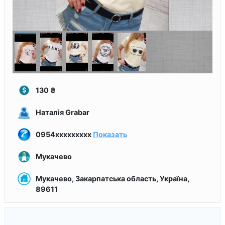
130
₴
Наталія Grabar
0954xxxxxxxxx
Показать
Мукачево
Мукачево, Закарпатська область, Україна,
89611