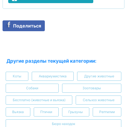
Поделиться
Другие разделы текущей категории:
Коты
Аквариумистика
Другие животные
Собаки
Зоотовары
Бесплатно (животные и вьязка)
Сельхоз животные
Вьязка
Птички
Грызуны
Рептилии
Бюро находок