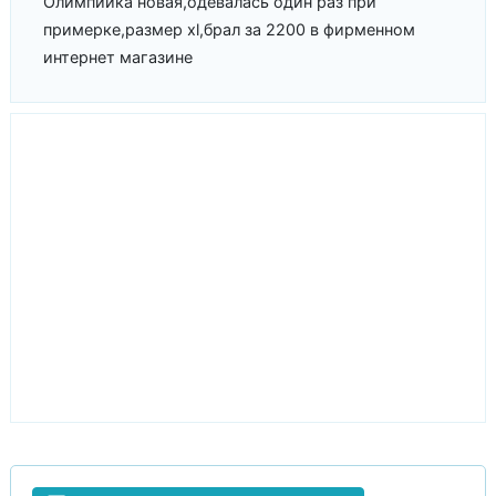
Олимпийка новая,одевалась один раз при
примерке,размер xl,брал за 2200 в фирменном
интернет магазине