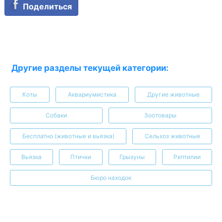
Поделиться
Другие разделы текущей категории:
Коты
Аквариумистика
Другие животные
Собаки
Зоотовары
Бесплатно (животные и вьязка)
Сельхоз животные
Вьязка
Птички
Грызуны
Рептилии
Бюро находок