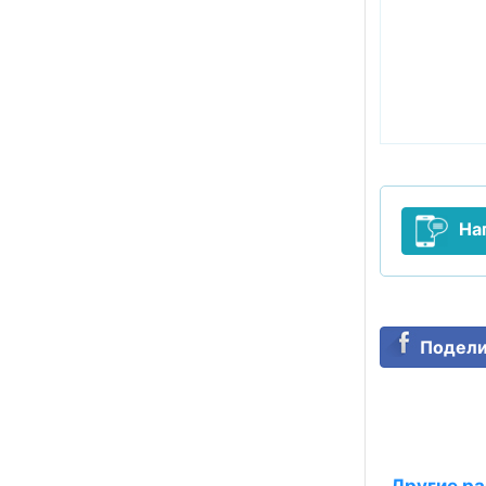
На
Подели