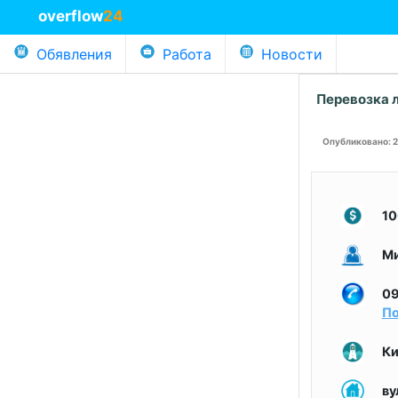
overflow
24
Обявления
Работа
Новости
Перевозка 
Опубликовано
: 
1
М
09
По
Ки
ву