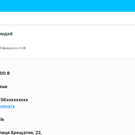
людей
25 февраля в 8:48
000
₴
иша
56xxxxxxxxx
казать
їв
лиця Хрещатик, 22,