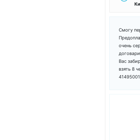
Ки
Смогу пе
Предопла
очень сер
договари
Вас заби
взять 8 
4149500