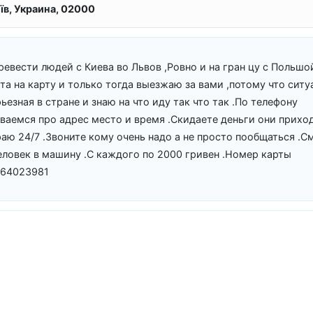
їв, Украина, 02000
ревести людей с Киева во Львов ,Ровно и на гран цу с Польшой
та на карту и только тогда выезжаю за вами ,потому что ситу
ьезная в стране и знаю на что иду так что так .По телефону
ваемся про адрес место и время .Скидаете деньги они приход
раю 24/7 .Звоните кому очень надо а не просто пообщаться .С
человек в машину .С каждого по 2000 гривен .Номер карты
164023981