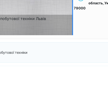
область, Ук
79000
обутової техніки