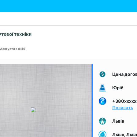
тової техніки
22 августа в 8:49
Цена дого
Юрій
+380xxxxx
Показать
Львів
Львів, Льві