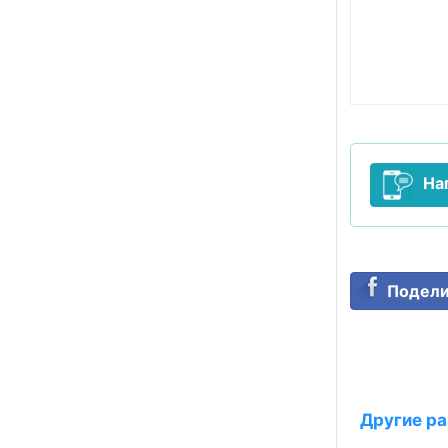
На
Подели
Другие ра