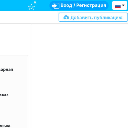
0
Вход
/
Регистрация
Добавить публикацию
ворная
xxxx
вська