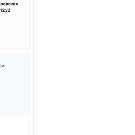
ровская
51232
ья.