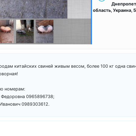
Днепропет
область, Украина, 
родам китайских свиней живым весом, более 100 кг одна свин
оворная!
по номерам:
 Федоровна 0965896738;
Иванович 0989303612.