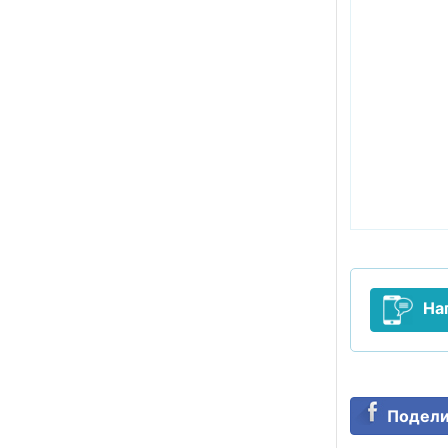
На
Подели