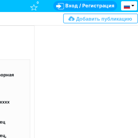
0
Вход
/
Регистрация
Добавить публикацию
ворная
xxxx
ец
ец,