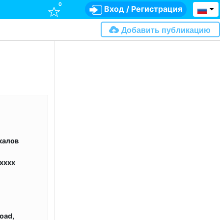
0
Вход
/
Регистрация
Добавить публикацию
калов
xxxx
oad,