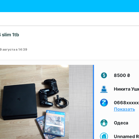
 slim 1tb
19 августа в 14:39
8500
₴
Никита Уш
0668xxxxx
Показать
Одеса
Unnamed R