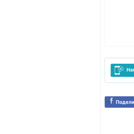
На
Подели