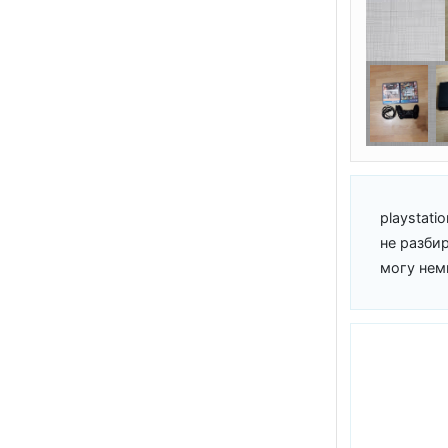
playstati
не разбир
могу нем