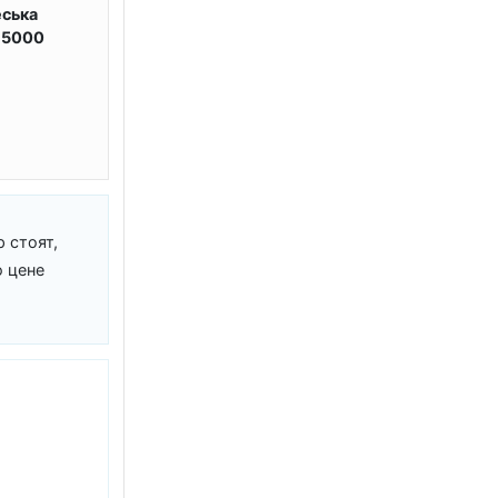
еська
 65000
р стоят,
о цене