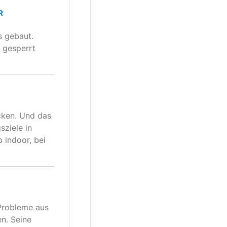
R
s gebaut.
 gesperrt
cken. Und das
sziele in
 indoor, bei
Probleme aus
en. Seine