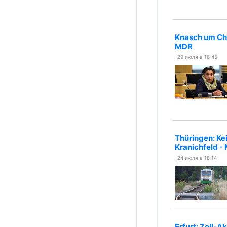
Knasch um Che
MDR
29 июля в 18:45
Thüringen: Ke
Kranichfeld -
24 июля в 18:14
Erfurt: Zoll-A