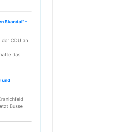
en Skandal" -
ik der CDU an
hatte das
r und
ranichfeld
setzt Busse