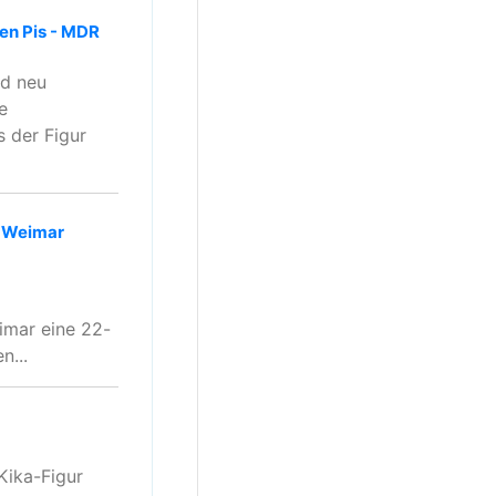
en Pis - MDR
ad neu
e
s der Figur
t-Weimar
imar eine 22-
n...
Kika-Figur