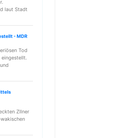
r.
d laut Stadt
stellt - MDR
teriösen Tod
eingestellt.
 und
ttels
eckten Zllner
lowakischen