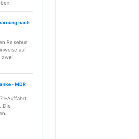
eben.
twarnung nach
nen Reisebus
inweise auf
a zwei
planke - MDR
A71-Auffahrt
. Die
en.