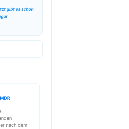
tzt gibt es schon
igur
- MDR
e
enden
mer nach dem