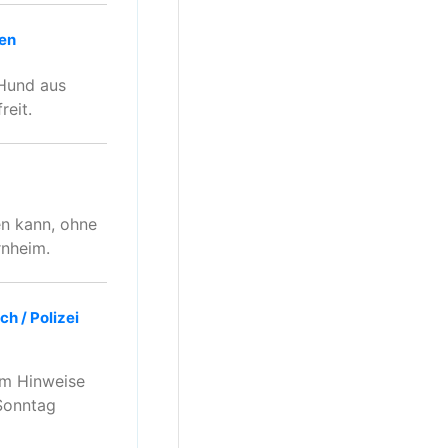
ten
-Hund aus
reit.
n kann, ohne
rnheim.
h / Polizei
um Hinweise
 Sonntag