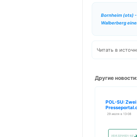
Bornheim (ots) -
Walberberg einen
Читать в источн
Другие новости
POL-SU: Zwei 
Presseportal.
29 июля в 13:08