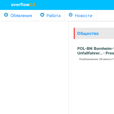
overflow
24
Обявления
Работа
Новости
Общество
POL-BN: Bornheim-W
Unfallfahrer... - Pr
Опубликовано
: 29 июля в 