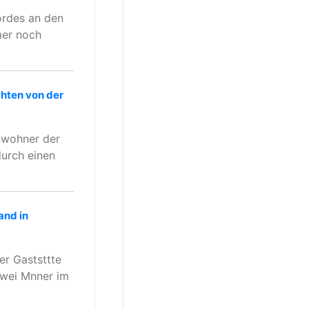
ordes an den
mer noch
chten von der
Anwohner der
urch einen
and in
er Gaststtte
zwei Mnner im