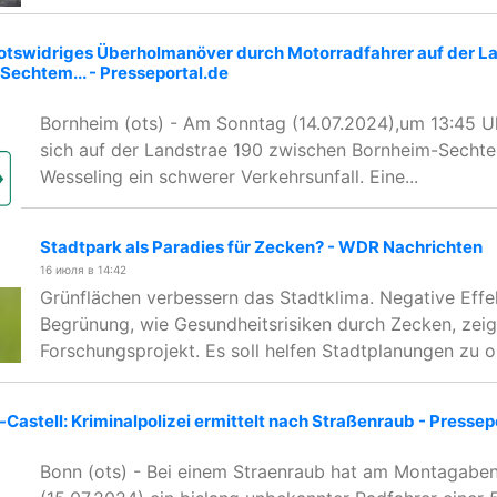
tswidriges Überholmanöver durch Motorradfahrer auf der L
Sechtem... - Presseportal.de
Bornheim (ots) - Am Sonntag (14.07.2024),um 13:45 Uh
sich auf der Landstrae 190 zwischen Bornheim-Secht
Wesseling ein schwerer Verkehrsunfall. Eine...
Stadtpark als Paradies für Zecken? - WDR Nachrichten
16 июля в 14:42
Grünflächen verbessern das Stadtklima. Negative Effe
Begrünung, wie Gesundheitsrisiken durch Zecken, zeig
Forschungsprojekt. Es soll helfen Stadtplanungen zu o
Castell: Kriminalpolizei ermittelt nach Straßenraub - Pressep
Bonn (ots) - Bei einem Straenraub hat am Montagabe