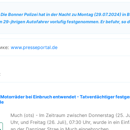
 Die Bonner Polizei hat in der Nacht zu Montag (29.07.2024) in
 29-jhrigen Autofahrer vorlufig festgenommen. Er befuhr, so de
ике
:
www.presseportal.de
:
Motorräder bei Einbruch entwendet - Tatverdächtiger fest
de
Much (ots) - Im Zeitraum zwischen Donnerstag (25. Ju
Uhr, und Freitag (26. Juli), 07:30 Uhr, wurde in ein Ein
an der Danziger Strae in Much eingebrochen....