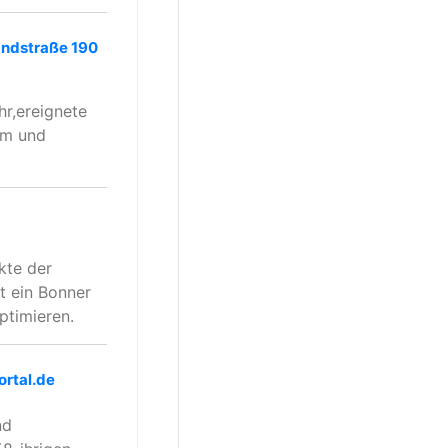
andstraße 190
r,ereignete
em und
kte der
t ein Bonner
ptimieren.
ortal.de
nd