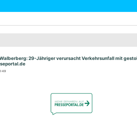
alberberg: 29-Jähriger verursacht Verkehrsunfall mit gest
esseportal.de
11:49