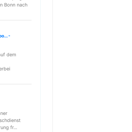
on Bonn nach
... -
auf dem
erbei
iner
schdienst
ng fr...