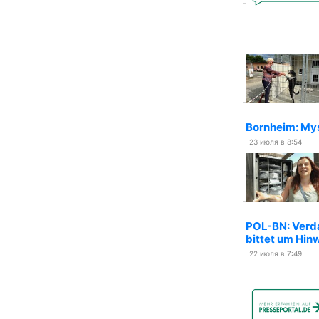
Bornheim: My
23 июля в 8:54
POL-BN: Verda
bittet um Hin
22 июля в 7:49