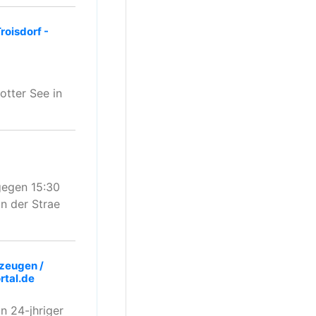
roisdorf -
tter See in
gegen 15:30
n der Strae
lzeugen /
rtal.de
n 24-jhriger