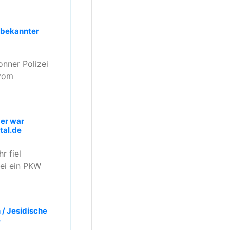
nbekannter
onner Polizei
 vom
ger war
tal.de
r fiel
zei ein PKW
 / Jesidische
e