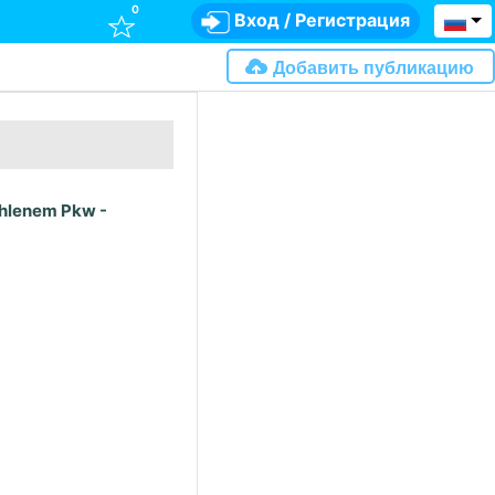
0
Вход
/
Регистрация
Добавить публикацию
ohlenem Pkw -