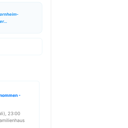
 Bornheim-
r...
genommen -
li), 23:00
familienhaus