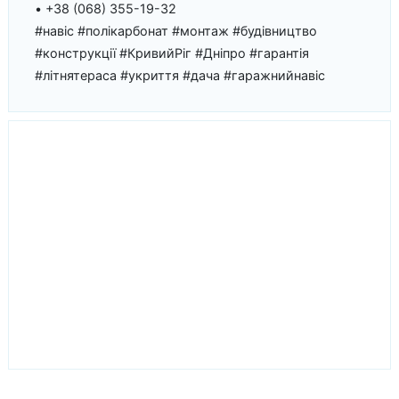
• +38 (068) 355-19-32
#навіс #полікарбонат #монтаж #будівництво
#конструкції #КривийРіг #Дніпро #гарантія
#літнятераса #укриття #дача #гаражнийнавіс