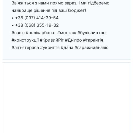
Зв'яжіться з нами прямо зараз, і ми підберемо
найкраще рішення під ваш бюджет!
• +38 (097) 414-39-54
• +38 (068) 355-19-32
#навіс #полікарбонат #монтаж #будівництво
#конструкції #КривийРіг #Дніпро #гарантія
#літнятераса #укриття #дача #гаражнийнавіс