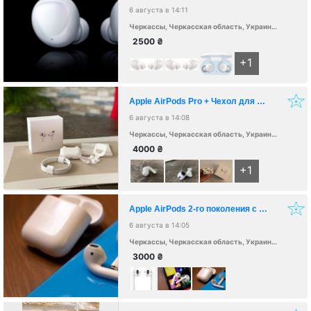
6 августа в 14:11
Черкассы, Черкасская область, Украина, 18000
2500
₴
+1
Apple AirPods Pro + Чехол для беспроводной зарядки Bluetooth®
6 августа в 14:08
Черкассы, Черкасская область, Украина, 18000
4000
₴
+1
Apple AirPods 2-го поколения с футляром для беспроводной зарядки
6 августа в 14:05
Черкассы, Черкасская область, Украина, 18000
3000
₴