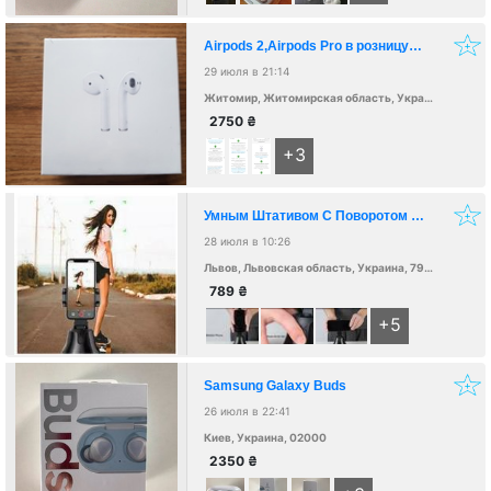
Airpods 2,Airpods Pro в розницу и оптом
29 июля в 21:14
Житомир, Житомирская область, Украина, 10000
2750
₴
+3
Умным Штативом С Поворотом На 360 Apai
28 июля в 10:26
Львов, Львовская область, Украина, 79000
789
₴
+5
Samsung Galaxy Buds
26 июля в 22:41
Киев, Украина, 02000
2350
₴