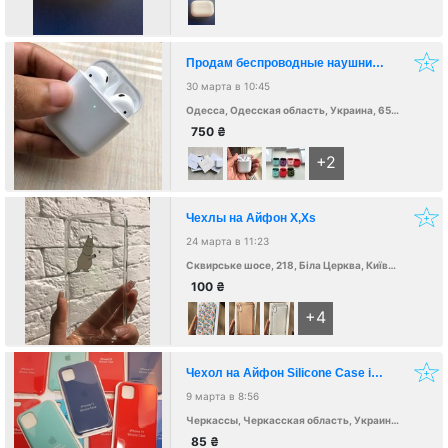
Продам беспроводные наушники Airpods 2 и Airpods PRO недорого
30 марта в 10:45
Одесса, Одесская область, Украина, 65000
750
₴
+2
Чехлы на Айфон X,Xs
24 марта в 11:23
Сквирське шосе, 218, Біла Церква, Київська обл., Украина, 09100
100
₴
+4
Чехол на Айфон Silicone Case iPhone 7,8,SE(2020),X,XS,Xr,11
9 марта в 8:56
Черкассы, Черкасская область, Украина, 18000
85
₴