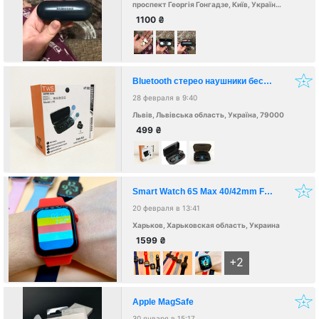
проспект Георгія Гонгадзе, Київ, Україна, 02000
1100
₴
Bluetooth стерео наушники беспроводные c боксом для зарядки Air J16 TWS Original. Цвет: черный
28 февраля в 9:40
Львів, Львівська область, Україна, 79000
499
₴
Smart Watch 6S Max 40/42mm FULL Sсreen + наушники AirPods 2 tws White В ПОДАРОК!
20 февраля в 13:41
Харьков, Харьковская область, Украина
1599
₴
+2
Apple MagSafe
30 января в 15:17