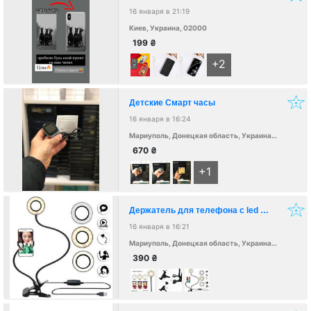
16 января в 21:19
Киев, Украина, 02000
199
₴
+2
Детские Смарт часы
16 января в 16:24
Мариуполь, Донецкая область, Украина, 87500
670
₴
+1
Держатель для телефона с led подсветкой
16 января в 16:21
Мариуполь, Донецкая область, Украина, 87500
390
₴