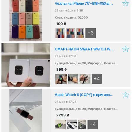
Чехлы на iPhone 7/7+/8/8+/X/Xs/XsMAX/XR/11
29 сентября в 9:56
Киев, Украина, 02000
100
₴
+3
СМАРТ-ЧАСИ SWART WATCH W26 на процессоре S88 PRO 44 mm (аналог Apple Watch 6 Series)
27 мая в 17:34
вулиця Ксьондза, 20, Миргород, Полтавська область, Україна, 37600
899
₴
+4
Apple Watch 6 (COPY) в оригинальной коробке ❕
27 мая в 17:28
вулиця Ксьондза, 20, Миргород, Полтавська область, Україна, 37600
2299
₴
+4