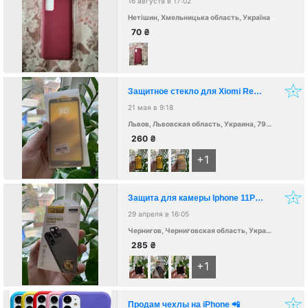
16 августа в 17:02
Нетішин, Хмельницька область, Україна
70
₴
Защитное стекло для Xiomi Redmi 7A
21 мая в 9:18
Львов, Львовская область, Украина, 79000
260
₴
+1
Защита для камеры Iphone 11Pro, 11ProMax
29 апреля в 16:05
Чернигов, Черниговская область, Украина, 14039
285
₴
+1
Продам чехлы на iPhone 📲