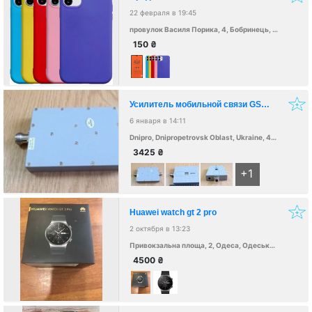
22 февраля в 19:45
провулок Василя Порика, 4, Бобринець, Кіровоградська область, Украина, 27200
150
₴
Усилитель мобильной связи GSM 900/4G LTE 900 МГц
6 января в 14:11
Dnipro, Dnipropetrovsk Oblast, Ukraine, 49000
3425
₴
+1
Huawei watch gt 2 pro
2 октября в 13:23
Привокзальна площа, 2, Одеса, Одеська область, Україна, 65000
4500
₴