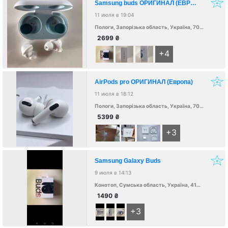
Samsung buds ОРИГИНАЛ (ЕВРОПА)
11 июля в 19:04
Пологи, Запорізька область, Україна, 70600
2699
₴
+4
AirPods pro ОРИГИНАЛ (Европа)
11 июля в 18:12
Пологи, Запорізька область, Україна, 70600
5399
₴
+3
Samsung Galaxy Buds
9 июля в 14:13
Конотоп, Сумська область, Україна, 41600
1490
₴
+3