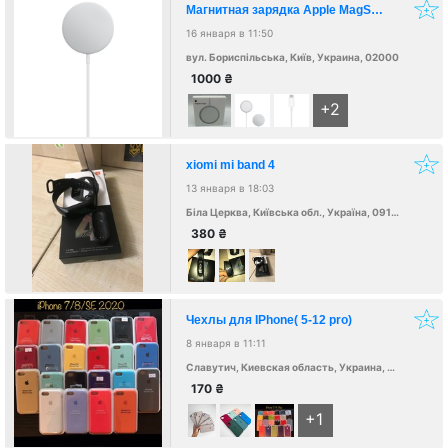
Магнитная зарядка Apple MagSafe
16 января в 11:50
вул. Бориспільська, Київ, Украина, 02000
1000
₴
+2
xiomi mi band 4
13 января в 18:03
Біла Церква, Київська обл., Україна, 09100
380
₴
Чехлы для IPhone( 5-12 pro)
8 января в 11:11
Славутич, Киевская область, Украина, 07100
170
₴
+1