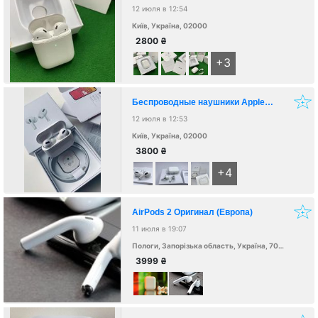
12 июля в 12:54
Київ, Україна, 02000
2800
₴
+3
Беспроводные наушники Apple AirPods PRO Bluetooth 5.0 с кейсом
12 июля в 12:53
Київ, Україна, 02000
3800
₴
+4
AirPods 2 Оригинал (Европа)
11 июля в 19:07
Пологи, Запорізька область, Україна, 70600
3999
₴