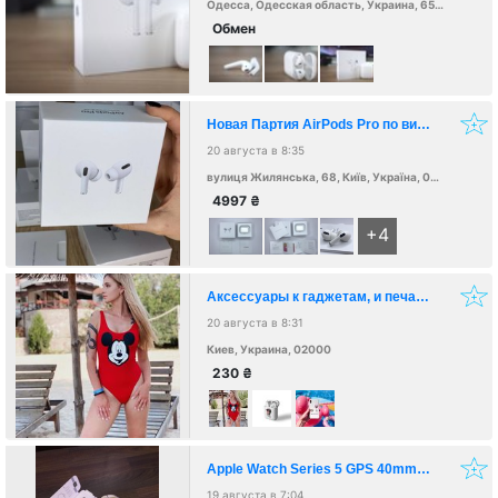
Одесса, Одесская область, Украина, 65000
Обмен
Новая Партия AirPods Pro по вигідній ціні, тільки оригінал. Відправлю в день заказу. Залишилося 34 пари встигніть перші😉 замовлення приймаю без предоплати. Тільки оригінал!!!!!! 💰 Viber 380967097329 Писати на вайбер😉
20 августа в 8:35
вулиця Жилянська, 68, Київ, Україна, 02000
4997
₴
+4
Аксессуары к гаджетам, и печать на чехла и одежде
20 августа в 8:31
Киев, Украина, 02000
230
₴
Apple Watch Series 5 GPS 40mm Silver White Sport Band.Новые!
19 августа в 7:04