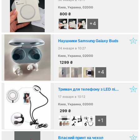
Киев, Украина, 02000
800
₴
+4
Наушники Samsung Galaxy Buds
24 января в 10:27
Киев, Украина, 02000
1299
₴
+4
Тримач для телефону з LED підсвічуванням
17 января в 10:12
Киев, Украина, 02000
299
₴
+1
Власний принт на чехол