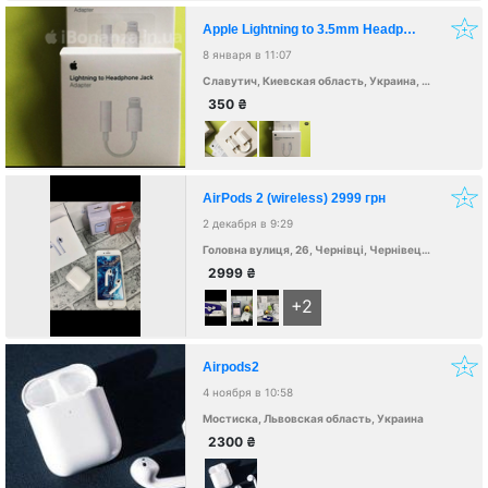
Apple Lightning to 3.5mm Headphones
8 января в 11:07
Славутич, Киевская область, Украина, 07100
350
₴
AirPods 2 (wireless) 2999 грн
2 декабря в 9:29
Головна вулиця, 26, Чернівці, Чернівецька область, Україна, 58000
2999
₴
+2
Airpods2
4 ноября в 10:58
Мостиска, Львовская область, Украина
2300
₴