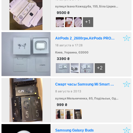
вулиця Івана Кожедуба, 155, Біла Церква, Київська обл., Украина, 09100
9500
₴
+1
AirPods 2_2600грн.AirPods PRO_3390грн
18 августа в 17:28
Киев, Украина, 02000
3390
₴
+2
Смарт часы Samsung Mi Smart Band 5
8 августа в 20:13
вулиця Мельниченка, 65, Подільськ, Одеська область, Украина, 66300
999
₴
Samsung Galaxy Buds