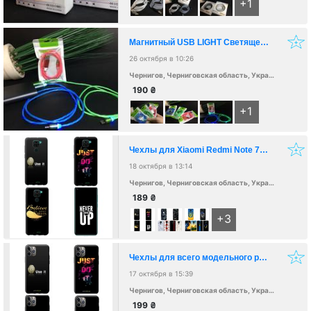
+1
Магнитный USB LIGHT Светящейся Шнур-Зарядка Для IPhone И Android
26 октября в 10:26
Чернигов, Черниговская область, Украина, 14000
190
₴
+1
Чехлы для Xiaomi Redmi Note 7, Redmi Note 8 Pro, Redmi Note 9
18 октября в 13:14
Чернигов, Черниговская область, Украина, 14000
189
₴
+3
Чехлы для всего модельного ряда Apple iPhone
17 октября в 15:39
Чернигов, Черниговская область, Украина, 14000
199
₴