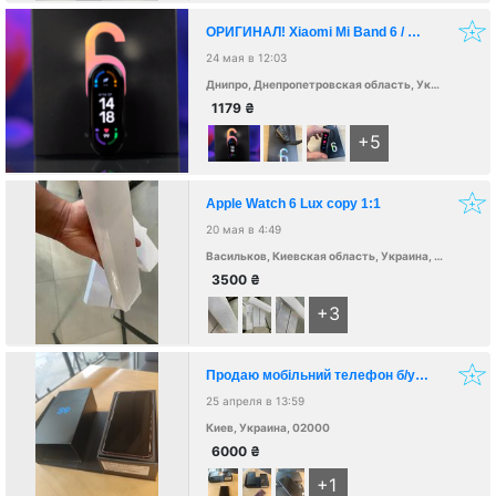
ОРИГИНАЛ! Xiaomi Mi Band 6 / Ми Бенд Сяоми / НАЛОЖКА. ЗВОНИ!
24 мая в 12:03
Днипро, Днепропетровская область, Украина, 49000
1179
₴
+5
Apple Watch 6 Lux copy 1:1
20 мая в 4:49
Васильков, Киевская область, Украина, 08600
3500
₴
+3
Продаю мобільний телефон б/у в гарному стані.
25 апреля в 13:59
Киев, Украина, 02000
6000
₴
+1