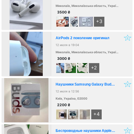
Миколаїв, Миколаївська область, Україна, 54000
3500
₴
+3
AirPods 2 поколение оригинал
12 июля в 19:04
Миколаїв, Миколаївська область, Україна, 54000
3000
₴
+2
Наушники Samsung Galaxy Buds ОРИГИНАЛ
12 июля в 12:56
Київ, Україна, 02000
2200
₴
+4
Беспроводные наушники Apple AirPods 2 с беспроводным зарядным кейсом