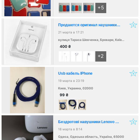
+5
Продаются оригинал наушники Б\У на айфон.
21 марта в 17:21
вулиця Тараса Шевченка, Бровари, Київська обл., Украина, 07400
400
₴
+2
Usb кабель IPhone
19 марта в 23:19
Киев, Украина, 02000
99
₴
Бездротові навушники Lenovo XT90 BLACK WHITE
18 марта в 8:14
Одеса, Одеська область, Україна, 65000