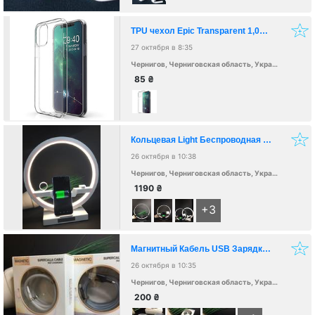
TPU чехол Epic Transparent 1,0mm для Apple iPhone 12 Pro Max
27 октября в 8:35
Чернигов, Черниговская область, Украина, 14000
85
₴
Кольцевая Light Беспроводная Док-Станция 3 In 1 Для Зарядки
26 октября в 10:38
Чернигов, Черниговская область, Украина, 14000
1190
₴
+3
Магнитный Кабель USB Зарядка Для IPhone и Android
26 октября в 10:35
Чернигов, Черниговская область, Украина, 14000
200
₴