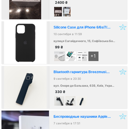
2400
₴
Silicone Case для iPhone 6/6s/7/8/7+/8+/X/Xs/Xr/XsMax/11/11 Pro/11Pro Max
10 сентября в 11:59
вулиця Сагайдачного, 15, Софіївська Борщагівка, Київська обл., Украина
99
₴
+1
Bluetooth гарнитура Breezmusic M2 Slim
9 сентября в 20:30
вул. Оноре де Бальзака, 63Б, Київ, Украина, 02000
330
₴
Беспроводные наушники Apple Airpods 2 (обычный кейс), гарантия+подарок
7 сентября в 17:51