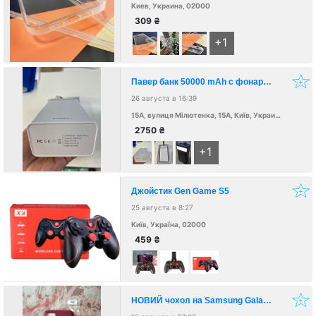
Киев, Украина, 02000
309
₴
+1
Павер банк 50000 mAh с фонарем. Бесплатная доставка. Фонарь с повер банк Pawer Bank 50 000 милиампер
26 августа в 16:39
15A, вулиця Мілютенка, 15А, Київ, Украина, 02000
2750
₴
+1
Джойстик Gen Game S5
25 августа в 8:27
Київ, Україна, 02000
459
₴
НОВИЙ чохол на Samsung Galaxy A03s бордовий