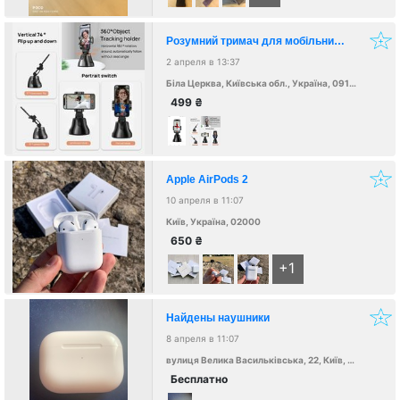
Розумний тримач для мобільних телефонів
2 апреля в 13:37
Біла Церква, Київська обл., Україна, 09100
499
₴
Apple AirPods 2
10 апреля в 11:07
Київ, Україна, 02000
650
₴
+1
Найдены наушники
8 апреля в 11:07
вулиця Велика Васильківська, 22, Київ, Украина, 02000
Бесплатно