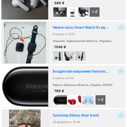
580
₴
+4
Умные часы Smart Watch 6s идут с подарочным кулоном "Love" для влюбленых пар
8 марта в 10:54
Харьков, Харьковская область, Украина
1549
₴
Бездротові навушники Samsung Galaxy Buds +
2 марта в 6:24
Одеса, Одеська область, Україна, 65000
769
₴
+4
Samsung Galaxy Gear IconX
28 февраля в 15:49