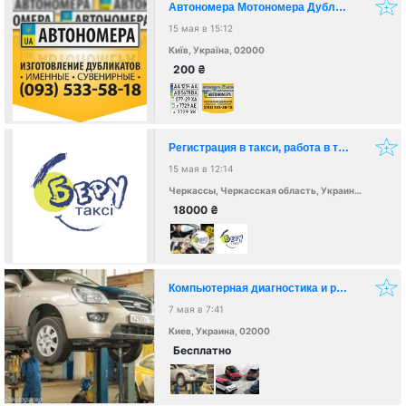
Автономера Мотономера Дубликаты
15 мая в 15:12
Київ, Україна, 02000
200
₴
Регистрация в такси, работа в такси - Беру такси
15 мая в 12:14
Черкассы, Черкасская область, Украина, 18000
18000
₴
Компьютерная диагностика и ремонт авто любой сложности
7 мая в 7:41
Киев, Украина, 02000
Бесплатно