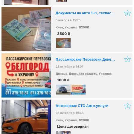
Документы на авто 1+1, техпаспорта, восстановление документов, права всех категорий
5 ноября в 15:25
Киев, Украина, 02000
3500
₴
Пассажирские Перевозки Донецк-Украина-Донецк через РФ
28 октября в 14:07
Донецк, Донецкая область, Украина
1000
₴
Автосервис СТО Авто-услуги
23 октября в 19:48
Киев, Украина, 02000
Цена договорная