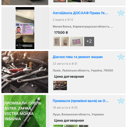
АвтоШкола ДОСААФ Права Украины и Польши
2 марта в 9:12
Малая Виска, Кировоградская область, Украина, 26201
17500
₴
+2
Діагностика та ремонт машин
22 августа в 8:31
Львів, Львівська область, Україна, 79000
Цена договорная
Промвали (проміжні вали) на Opel Astra Vectra Zafira Meriva Insignia
18 августа в 9:33
Луцк, Волынская область, Украина
Цена договорная