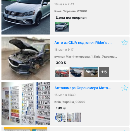
19 мая в 7:43
Киев, Украина, 02000
Цена договорная
Авто из США под ключ Rider's Auto
18 мая в 9:17
вулиця Магнітогорська, 1, Київ, Украина, 02000
300
$
+5
Автономера Єврономера Мотономера
15 мая в 15:30
Київ, Україна, 02000
199
₴