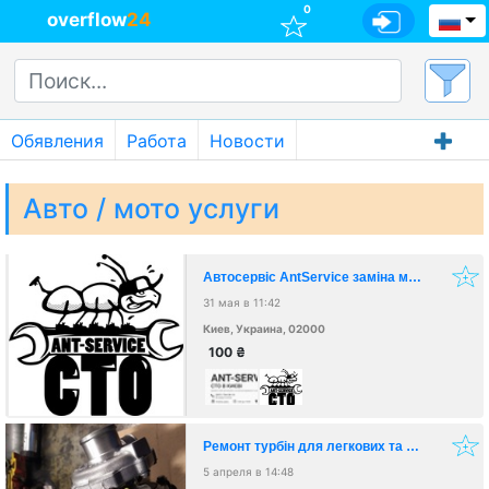
0
overflow
24
Обявления
Работа
Новости
Авто / мото услуги
Автосервіс AntService заміна масла, ходова, ТО
31 мая в 11:42
Киев, Украина, 02000
100
₴
Ремонт турбін для легкових та вантажних автомобілів і спецтехніки
5 апреля в 14:48