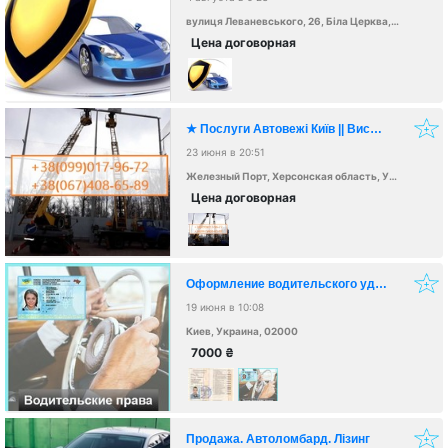
вулиця Леваневського, 26, Біла Церква, Київська обл., Україна, 09100
Цена договорная
★ Послуги Автовежі Київ || Висота підйому 17 метрів || Оренда автовишки з ПДВ
23 июня в 20:51
Железный Порт, Херсонская область, Украина
Цена договорная
Оформление водительского удостоверения Украины
19 июня в 10:08
Киев, Украина, 02000
7000
₴
Продажа. Автоломбард. Лізинг