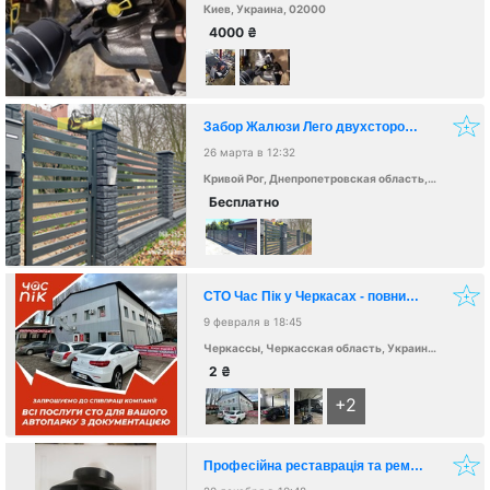
Киев, Украина, 02000
4000
₴
Забор Жалюзи Лего двухсторонний стандарт
26 марта в 12:32
Кривой Рог, Днепропетровская область, Украина, 50000
Бесплатно
СТО Час Пік у Черкасах - повний спектр послуг
9 февраля в 18:45
Черкассы, Черкасская область, Украина, 18000
2
₴
+2
Професiйна реставрацiя та ремонт нагнiтачiв Eberspacher Airtronic D4 та D4S