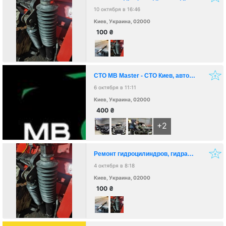
10 октября в 16:46
Киев, Украина, 02000
100
₴
СТО MB Master - СТО Киев, автосервис Киев, ремонт авто Киев
6 октября в 11:11
Киев, Украина, 02000
400
₴
+2
Ремонт гидроцилиндров, гидравлики гидробортов - Киев
4 октября в 8:18
Киев, Украина, 02000
100
₴