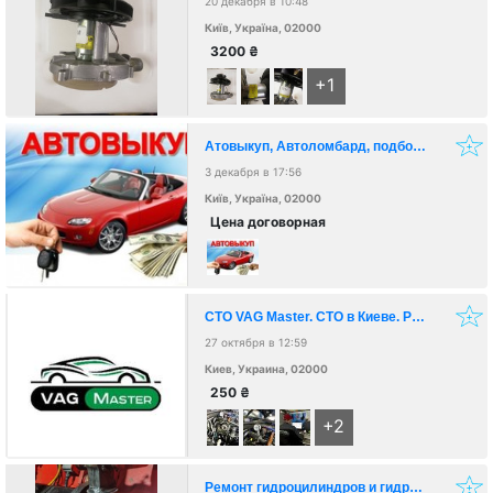
20 декабря в 10:48
Київ, Україна, 02000
3200
₴
+1
Атовыкуп, Автоломбард, подбор авто, Лизинг, Кредит
3 декабря в 17:56
Київ, Україна, 02000
Цена договорная
СТО VAG Master. СТО в Киеве. Ремонт авто будь-якої складності
27 октября в 12:59
Киев, Украина, 02000
250
₴
+2
Ремонт гидроцилиндров и гидравлики гидробортов в Киеве