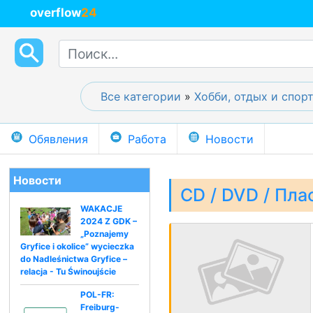
overflow
24
Все категории
»
Хобби, отдых и спор
Обявления
Работа
Новости
Новости
CD / DVD / Пла
WAKACJE
2024 Z GDK –
„Poznajemy
Gryfice i okolice” wycieczka
do Nadleśnictwa Gryfice –
relacja - Tu Świnoujście
POL-FR:
Freiburg-