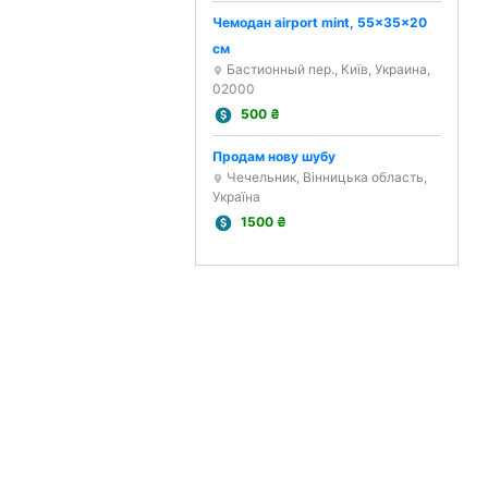
Чемодан airport mint, 55x35x20
см
Бастионный пер., Київ, Украина,
02000
500
₴
Продам нову шубу
Чечельник, Вінницька область,
Україна
1500
₴