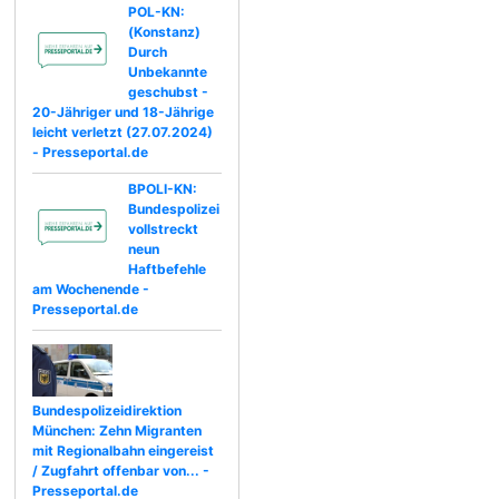
POL-KN:
(Konstanz)
Durch
Unbekannte
geschubst -
20-Jähriger und 18-Jährige
leicht verletzt (27.07.2024)
- Presseportal.de
BPOLI-KN:
Bundespolizei
vollstreckt
neun
Haftbefehle
am Wochenende -
Presseportal.de
Bundespolizeidirektion
München: Zehn Migranten
mit Regionalbahn eingereist
/ Zugfahrt offenbar von... -
Presseportal.de