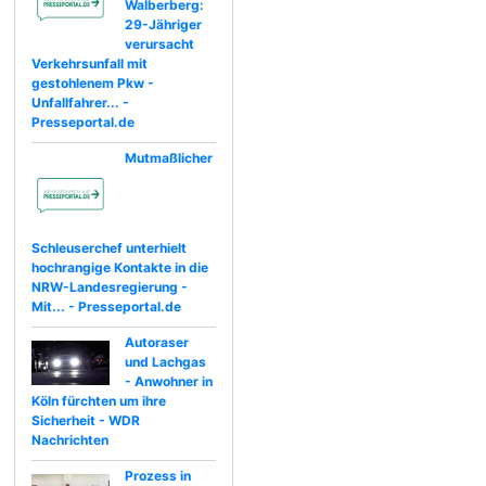
Walberberg:
29-Jähriger
verursacht
Verkehrsunfall mit
gestohlenem Pkw -
Unfallfahrer... -
Presseportal.de
Mutmaßlicher
Schleuserchef unterhielt
hochrangige Kontakte in die
NRW-Landesregierung -
Mit... - Presseportal.de
Autoraser
und Lachgas
- Anwohner in
Köln fürchten um ihre
Sicherheit - WDR
Nachrichten
Prozess in