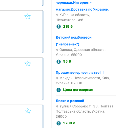
черепахи.Интернет-
магазин.Доставка по Украине.
Київська область,
Шевченківський
215
₴
Детский комбинезон
("человечек")
Одесса, Одесская область,
Украина, 65000
95
₴
Продам вечернее платье !!!
Майдан Независимости, Київ,
Украина, 02000
Цена договорная
Диски с резиной
вулиця Соборності, 33, Полтава,
Полтавська область, Україна,
36000
2700
₴