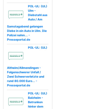
POL-UL: (UL)
Ulm -
Diebstahl aus
Auto / Am
Samstagabend gelangen
Diebe in ein Auto in Ulm. Die
Polizei nahm... -
Presseportal.de
POL-UL: (UL)
Altheim/Allmendingen -
Folgenschwerer Unfall /
Zwei Schwerverletzte und
rund 80.000 Euro... -
Presseportal.de
POL-UL: (UL)
Balzheim -
Betrunken
hinter dem