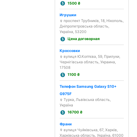
1500
₴
Игрушки
проспект Трубників, 18, Нікополь,
Дніпропетровська область,
Україна, 53200
Цена договорная
Кроссовки
вулиця Ю.Коптєва, 59, Прилуки,
Чернігівська область, Украина,
17508
1100
₴
Телефон Samsung Galaxy S10+
G975F
Турка, Львівська область,
Україна
16700
₴
Франи
вулиця Чуйківська, 67, Харків,
Харківська область, Україна, 61000