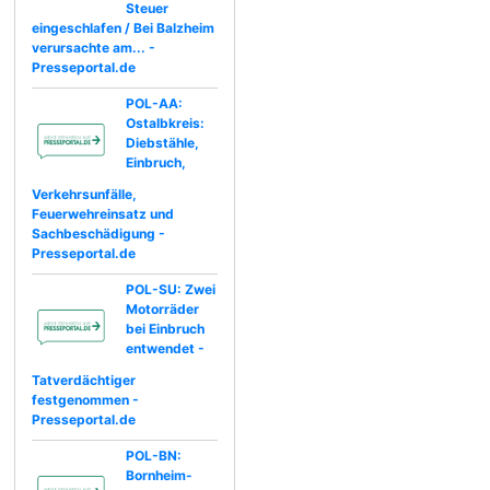
Steuer
eingeschlafen / Bei Balzheim
verursachte am... -
Presseportal.de
POL-AA:
Ostalbkreis:
Diebstähle,
Einbruch,
Verkehrsunfälle,
Feuerwehreinsatz und
Sachbeschädigung -
Presseportal.de
POL-SU: Zwei
Motorräder
bei Einbruch
entwendet -
Tatverdächtiger
festgenommen -
Presseportal.de
POL-BN:
Bornheim-