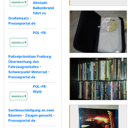
Altstadt:
Balkonbrand
führt zu
Großeinsatz -
Presseportal.de
POL-FR:
Polizeipräsidium Freiburg:
Überwachung des
Fahrzeugverkehrs -
Schwerpunkt Motorrad -
Presseportal.de
POL-FR:
Wyhl:
Sachbeschädigung an zwei
Bäumen - Zeugen gesucht -
Presseportal.de