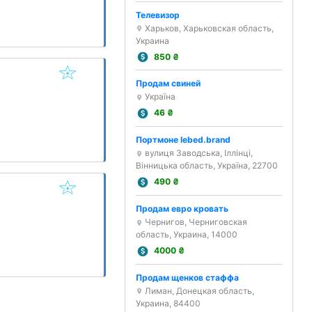
Телевизор
Харьков, Харьковская область,
Украина
850
₴
Продам свиней
Україна
46
₴
Портмоне lebed.brand
вулиця Заводська, Іллінці,
Вінницька область, Україна, 22700
490
₴
Продам евро кровать
Чернигов, Черниговская
область, Украина, 14000
4000
₴
Продам щенков стаффа
Лиман, Донецкая область,
Украина, 84400