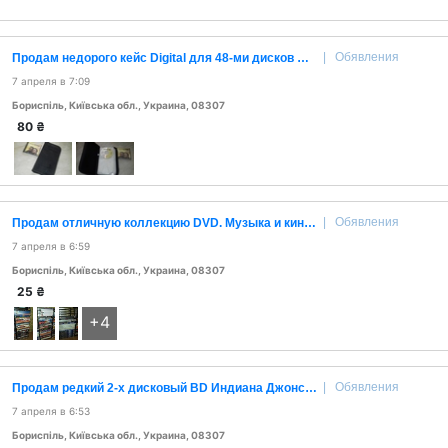
|
Обявления
Продам недорого кейс Digital для 48-ми дисков CD.
7 апреля в 7:09
Бориспіль, Київська обл., Украина, 08307
80
₴
|
Обявления
Продам отличную коллекцию DVD. Музыка и кино. 167 шт. Торг.
7 апреля в 6:59
Бориспіль, Київська обл., Украина, 08307
25
₴
+4
|
Обявления
Продам редкий 2-х дисковый BD Индиана Джонс и Королевство Хрустального Черепа.
7 апреля в 6:53
Бориспіль, Київська обл., Украина, 08307