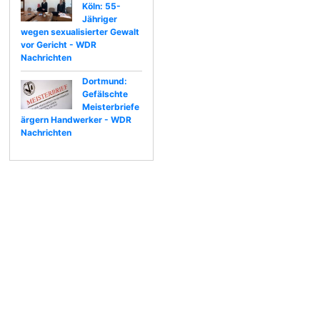
Köln: 55-
Jähriger
wegen sexualisierter Gewalt
vor Gericht - WDR
Nachrichten
Dortmund:
Gefälschte
Meisterbriefe
ärgern Handwerker - WDR
Nachrichten