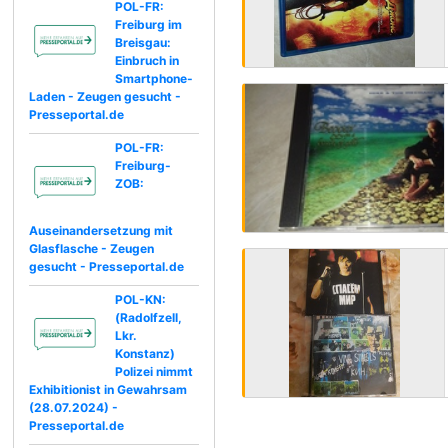
POL-FR:
Freiburg im
Breisgau:
Einbruch in
Smartphone-
Laden - Zeugen gesucht -
Presseportal.de
POL-FR:
Freiburg-
ZOB:
Auseinandersetzung mit
Glasflasche - Zeugen
gesucht - Presseportal.de
POL-KN:
(Radolfzell,
Lkr.
Konstanz)
Polizei nimmt
Exhibitionist in Gewahrsam
(28.07.2024) -
Presseportal.de