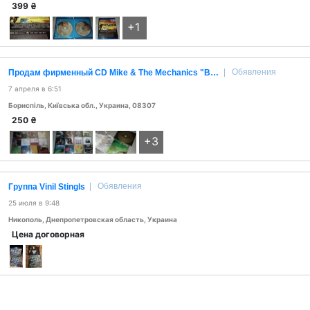
399
₴
+1
|
Обявления
Продам фирменный CD Mike & The Mechanics "Baggar on the beach of gold"(1995) Virgin.
7 апреля в 6:51
Бориспіль, Київська обл., Украина, 08307
250
₴
+3
|
Обявления
Группа Vinil Stingls
25 июля в 9:48
Никополь, Днепропетровская область, Украина
Цена договорная