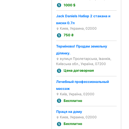
1000
$
Jack Daniels Набор 2 стакана и
виски 0.7л
Киев, Украина, 02000
750
₴
Терміново! Продам земельну
ділянку.
вулиця Пролетарська, Іванків,
Київська обл., Україна, 07200
Цена договорная
Лечебный профессиональный
массаж
Київ, Україна, 02000
Бесплатно
Праця на дому
Киев, Украина, 02000
Бесплатно