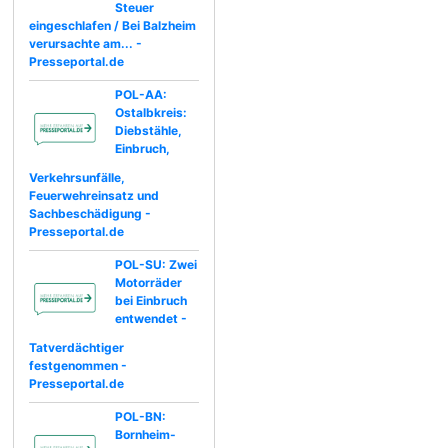
Steuer
eingeschlafen / Bei Balzheim
verursachte am... -
Presseportal.de
POL-AA:
Ostalbkreis:
Diebstähle,
Einbruch,
Verkehrsunfälle,
Feuerwehreinsatz und
Sachbeschädigung -
Presseportal.de
POL-SU: Zwei
Motorräder
bei Einbruch
entwendet -
Tatverdächtiger
festgenommen -
Presseportal.de
POL-BN:
Bornheim-