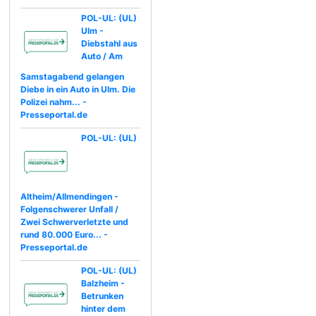
POL-UL: (UL)
Ulm -
Diebstahl aus
Auto / Am
Samstagabend gelangen
Diebe in ein Auto in Ulm. Die
Polizei nahm... -
Presseportal.de
POL-UL: (UL)
Altheim/Allmendingen -
Folgenschwerer Unfall /
Zwei Schwerverletzte und
rund 80.000 Euro... -
Presseportal.de
POL-UL: (UL)
Balzheim -
Betrunken
hinter dem