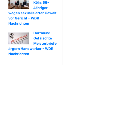
Köln: 55-
Jähriger
wegen sexualisierter Gewalt
vor Gericht - WDR
Nachrichten
Dortmund:
Gefälschte
Meisterbriefe
ärgern Handwerker - WDR
Nachrichten