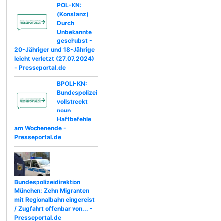
POL-KN:
(Konstanz)
Durch
Unbekannte
geschubst -
20-Jähriger und 18-Jährige
leicht verletzt (27.07.2024)
- Presseportal.de
BPOLI-KN:
Bundespolizei
vollstreckt
neun
Haftbefehle
am Wochenende -
Presseportal.de
Bundespolizeidirektion
München: Zehn Migranten
mit Regionalbahn eingereist
/ Zugfahrt offenbar von... -
Presseportal.de