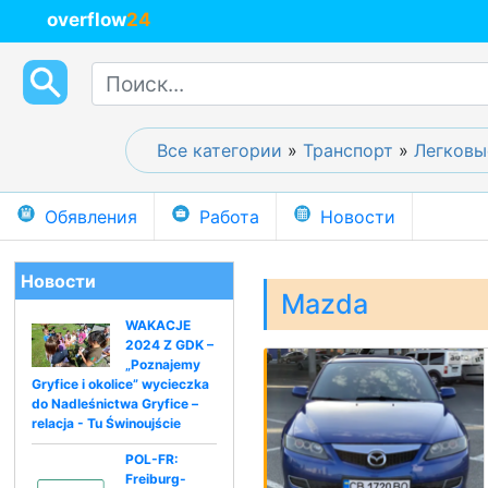
overflow
24
Все категории
»
Транспорт
»
Легковы
Обявления
Работа
Новости
Новости
Mazda
WAKACJE
2024 Z GDK –
„Poznajemy
Gryfice i okolice” wycieczka
do Nadleśnictwa Gryfice –
relacja - Tu Świnoujście
POL-FR:
Freiburg-