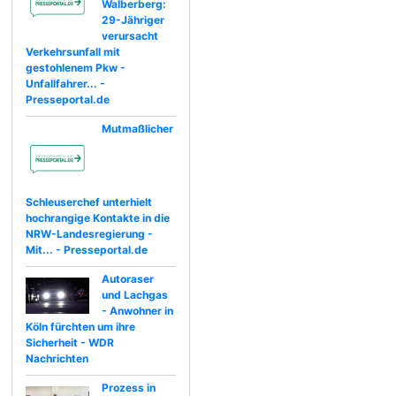
Walberberg:
29-Jähriger
verursacht
Verkehrsunfall mit
gestohlenem Pkw -
Unfallfahrer... -
Presseportal.de
Mutmaßlicher
Schleuserchef unterhielt
hochrangige Kontakte in die
NRW-Landesregierung -
Mit... - Presseportal.de
Autoraser
und Lachgas
- Anwohner in
Köln fürchten um ihre
Sicherheit - WDR
Nachrichten
Prozess in