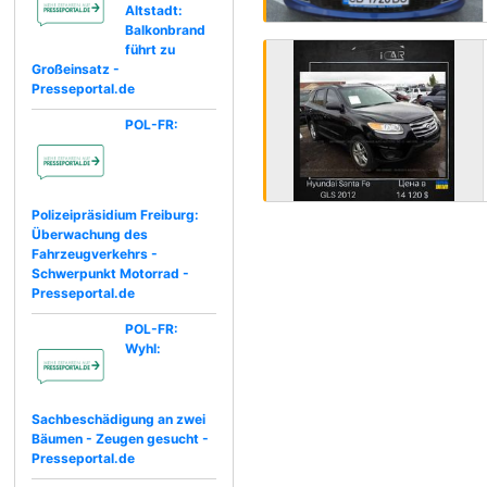
Altstadt:
Balkonbrand
führt zu
Großeinsatz -
Presseportal.de
POL-FR:
Polizeipräsidium Freiburg:
Überwachung des
Fahrzeugverkehrs -
Schwerpunkt Motorrad -
Presseportal.de
POL-FR:
Wyhl:
Sachbeschädigung an zwei
Bäumen - Zeugen gesucht -
Presseportal.de