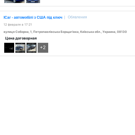
|
Обявления
ICar - автомобілі з США під ключ
12 февраля в 17:21
вулиця Соборна, 1, Петропавлівська Борщагівка, Київська обл., Украина, 08130
Цена договорная
+2