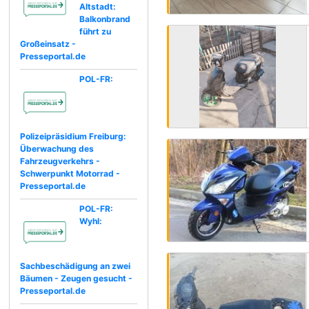
Altstadt:
Balkonbrand
führt zu
Großeinsatz -
Presseportal.de
POL-FR:
Polizeipräsidium Freiburg:
Überwachung des
Fahrzeugverkehrs -
Schwerpunkt Motorrad -
Presseportal.de
POL-FR:
Wyhl:
Sachbeschädigung an zwei
Bäumen - Zeugen gesucht -
Presseportal.de