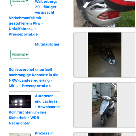
Walberberg:
29-Jähriger
verursacht
Verkehrsunfall mit
gestohlenem Pkw -
Unfallfahrer... -
Presseportal.de
Mutmaßlicher
Schleuserchef unterhielt
hochrangige Kontakte in die
NRW-Landesregierung -
Mit... - Presseportal.de
Autoraser
und Lachgas
- Anwohner in
Köln fürchten um ihre
Sicherheit - WDR
Nachrichten
Prozess in