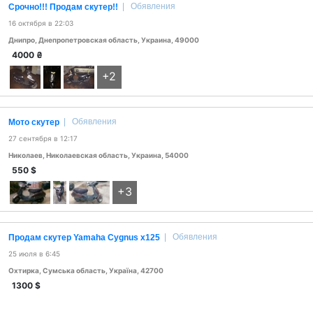
|
Обявления
Срочно!!! Продам скутер!!
16 октября в 22:03
Днипро, Днепропетровская область, Украина, 49000
4000
₴
+2
|
Обявления
Мото скутер
27 сентября в 12:17
Николаев, Николаевская область, Украина, 54000
550
$
+3
|
Обявления
Продам скутер Yamaha Cygnus x125
25 июля в 6:45
Охтирка, Сумська область, Україна, 42700
1300
$