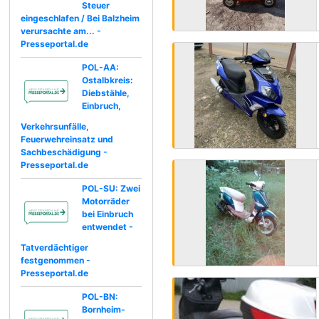
Steuer
eingeschlafen / Bei Balzheim
verursachte am... -
Presseportal.de
POL-AA:
Ostalbkreis:
Diebstähle,
Einbruch,
Verkehrsunfälle,
Feuerwehreinsatz und
Sachbeschädigung -
Presseportal.de
POL-SU: Zwei
Motorräder
bei Einbruch
entwendet -
Tatverdächtiger
festgenommen -
Presseportal.de
POL-BN:
Bornheim-