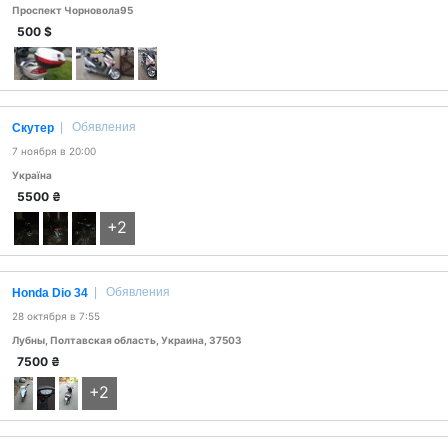
Проспект Чорновола95
500
$
|
Обявления
Скутер
7 ноября в 20:00
Україна
5500
₴
+2
|
Обявления
Honda Dio 34
28 октября в 7:55
Лубны, Полтавская область, Украина, 37503
7500
₴
+2