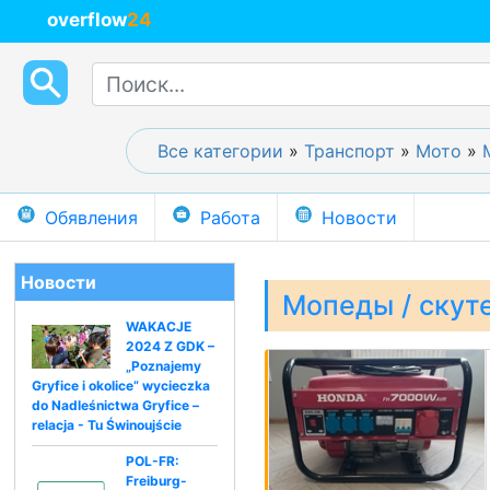
overflow
24
Все категории
»
Транспорт
»
Мото
»
Обявления
Работа
Новости
Новости
Мопеды / скут
WAKACJE
2024 Z GDK –
„Poznajemy
Gryfice i okolice” wycieczka
do Nadleśnictwa Gryfice –
relacja - Tu Świnoujście
POL-FR:
Freiburg-