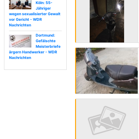
Köln: 55-
Jähriger
wegen sexualisierter Gewalt
vor Gericht - WDR
Nachrichten
Dortmund:
Gefälschte
Meisterbriefe
ärgern Handwerker - WDR
Nachrichten