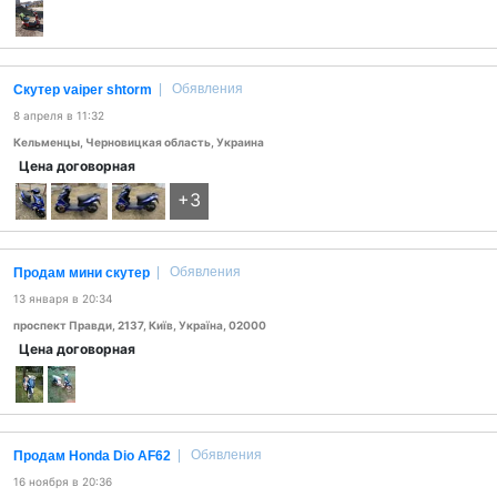
|
Обявления
Скутер vaiper shtorm
8 апреля в 11:32
Кельменцы, Черновицкая область, Украина
Цена договорная
+3
|
Обявления
Продам мини скутер
13 января в 20:34
проспект Правди, 2137, Київ, Україна, 02000
Цена договорная
|
Обявления
Продам Honda Dio AF62
16 ноября в 20:36