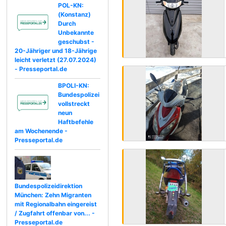
POL-KN:
(Konstanz)
Durch
Unbekannte
geschubst -
20-Jähriger und 18-Jährige
leicht verletzt (27.07.2024)
- Presseportal.de
BPOLI-KN:
Bundespolizei
vollstreckt
neun
Haftbefehle
am Wochenende -
Presseportal.de
Bundespolizeidirektion
München: Zehn Migranten
mit Regionalbahn eingereist
/ Zugfahrt offenbar von... -
Presseportal.de