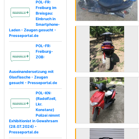
POL-FR:
Freiburg im
Breisgau:
Einbruch in
Smartphone-
Laden - Zeugen gesucht -
Presseportal.de
POL-FR:
Freiburg-
ZOB:
Auseinandersetzung mit
Glasflasche - Zeugen
gesucht - Presseportal.de
POL-KN:
(Radolfzell,
Lkr.
Konstanz)
Polizei nimmt
Exhibitionist in Gewahrsam
(28.07.2024) -
Presseportal.de