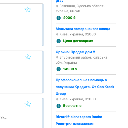
gray
Затишшя, Одеська область,
Україна, 66740
4000
₴
Мальчики померанского шпица
Киев, Украина, 02000
Цена договорная
Срочно! Продам дом !!
Згурівський район, Київська
обл., Україна
14500
$
Профессиональная помощь в
получении Кредита. От Gan Kreek
Group
Киев, Украина, 02000
Бесплатно
Rivotril® clonazepam Roche
Голосеевский парк имени Максима Рыльского, вулиця Генерала Родимцева, 6а, Київ, Украина, 02000
Ривотрил клоназепам