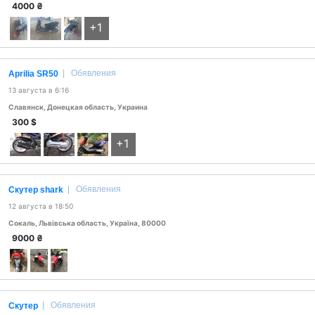
4000
₴
+1
|
Обявления
Aprilia SR50
13 августа в 6:16
Славянск, Донецкая область, Украина
300
$
+1
|
Обявления
Скутер shark
12 августа в 18:50
Сокаль, Львівська область, Україна, 80000
9000
₴
|
Обявления
Скутер