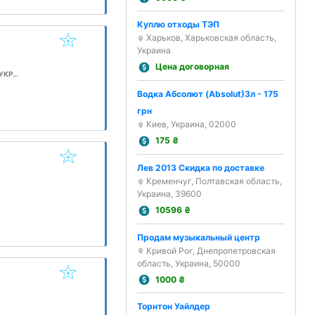
Куплю отходы ТЭП
Харьков, Харьковская область,
Украина
Цена договорная
Одесская обл. коттеджный поселок “Жемчужный” административное здание, офис УКРВАТТ, Одеса, Одеська область, Украина, 65000
Водка Абсолют (Absolut)3л - 175
грн
Киев, Украина, 02000
175
₴
Лев 2013 Скидка по доставке
Кременчуг, Полтавская область,
Украина, 39600
10596
₴
Продам музыкальный центр
Кривой Рог, Днепропетровская
область, Украина, 50000
1000
₴
Торнтон Уайлдер