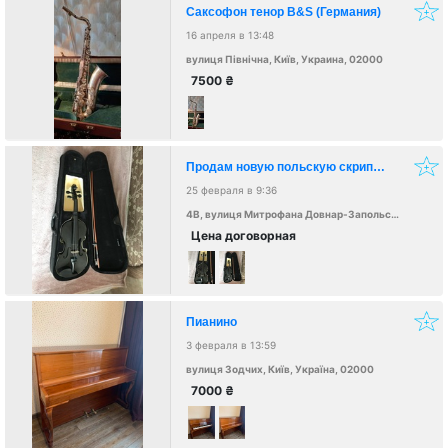
Саксофон тенор B&S (Германия)
16 апреля в 13:48
вулиця Північна, Київ, Украина, 02000
7500
₴
Продам новую польскую скрипку 4/4
25 февраля в 9:36
4B, вулиця Митрофана Довнар-Запольського, 4Б, Київ, Украина, 02000
Цена договорная
Пианино
3 февраля в 13:59
вулиця Зодчих, Київ, Україна, 02000
7000
₴