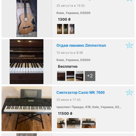
25 августа в 13:32
Киев, Украина, 02000
1300
₴
Отдам пианино Zimmerman
15 августа в 8:38
Киев, Украина, 02000
Бесплатно
+2
Синтезатор Casio WK 7600
25 июня в 17:43
проспект Правди, 41В, Київ, Украина, 02000
11500
₴