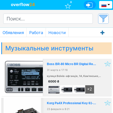
0
overflow
24
Обявления
Работа
Новости
Музыкальные инструменты
Boss BR-80 Micro BR Digital Recorder, НЕ ИСПОЛЬЗОВАЛСЯ!
31 марта в 17:16
вулиця Воїнів-афганців, 1А, Кам’янське, Дніпропетровська область, Украина, 51928
6000
₴
+2
Korg Pa4X Professional Key 61-keys Arranger Keyboard
23 февраля в 8:21