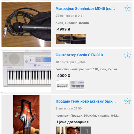
Микрофон Sennheizer MD46 (вокал/репортаж)
29 сентября в 0:31
Киев, Украина, 02000
4999
₴
Синтезатор Casio CTK-810
18 сентября в 23:44
Голосіївський проспект, 110, Київ, Украина, 03127
4000
₴
Продаю терміново активну бас-гітару "GD Brothers YAGA-4136" в робочому стані, струни нові!
9 августа в 21:50
проспект Правди, 96, Київ, Україна, 04208
Цена договорная
+1