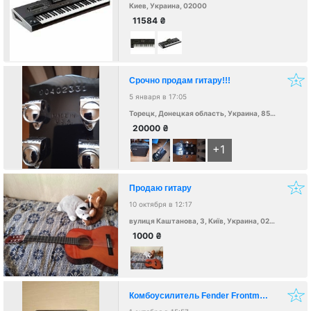
Киев, Украина, 02000
11584
₴
Срочно продам гитару!!!
5 января в 17:05
Торецк, Донецкая область, Украина, 85200
20000
₴
+1
Продаю гитару
10 октября в 12:17
вулиця Каштанова, 3, Київ, Украина, 02000
1000
₴
Комбоусилитель Fender Frontman 10G