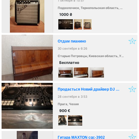
1 октября в 15:57
Подволочиск, Тернопольская область, Украина
1000
₴
Отдам пианино
30 сентября в 6:26
Старые Петровцы, Киевская область, Украина
Бесплатно
Продається Новий драйвер DJ Pioneer DDJ-1000 для Rekordbox
28 сентября в 3:53
Прага, Чехия
900
€
Гитара MAXTON cgc-3902