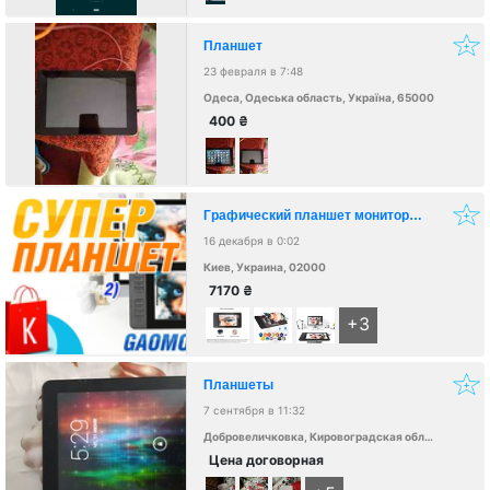
Планшет
23 февраля в 7:48
Одеса, Одеська область, Україна, 65000
400
₴
Графический планшет монитор Gaomon PD1161 качество как у Wacom Новый
16 декабря в 0:02
Киев, Украина, 02000
7170
₴
+3
Планшеты
7 сентября в 11:32
Добровеличковка, Кировоградская область, Украина, 27001
Цена договорная