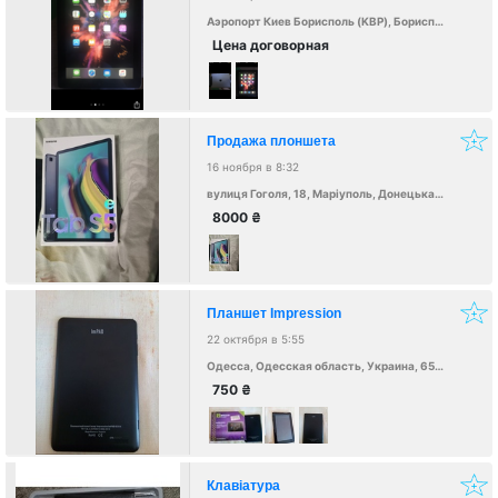
Аэропорт Киев Борисполь (KBP), Бориспіль, Київська обл., Украина, 08307
Цена договорная
Продажа плоншета
16 ноября в 8:32
вулиця Гоголя, 18, Маріуполь, Донецька область, Украина, 87500
8000
₴
Планшет Impression
22 октября в 5:55
Одесса, Одесская область, Украина, 65000
750
₴
Клавіатура