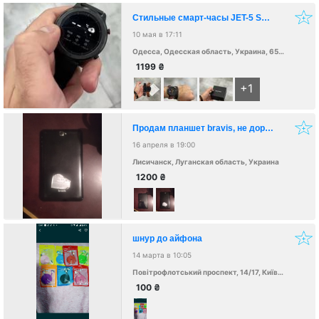
Стильные смарт-часы JET-5 Smart Watch 10023 Limited Edition
10 мая в 17:11
Одесса, Одесская область, Украина, 65000
1199
₴
+1
Продам планшет bravis, не дорого в хорошем состояние,все остальное по телефону
16 апреля в 19:00
Лисичанск, Луганская область, Украина
1200
₴
шнур до айфона
14 марта в 10:05
Повітрофлотський проспект, 14/17, Київ, Україна, 02000
100
₴