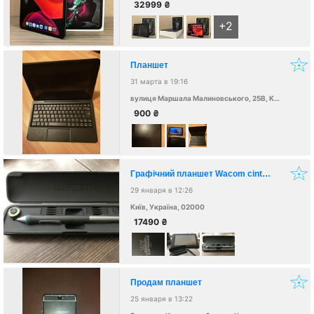
32999
₴
+2
Планшет
31 марта в 19:16
вулиця Маршала Малиновського, 25В, Київ, Украина, 02000
900
₴
Графічний планшет Wacom cintiq 13HD
29 января в 12:26
Київ, Україна, 02000
17490
₴
Продам планшет
25 января в 13:22