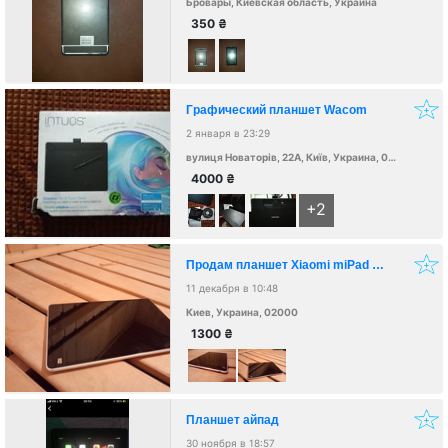
Бровары, Киевская область, Украина
350
₴
Графический планшет Wacom
2 января в 23:29
вулиця Новаторів, 22А, Київ, Украина, 02000
4000
₴
+2
Продам планшет Xiaomi miPad 2/16
11 декабря в 10:48
Киев, Украина, 02000
1300
₴
Планшет айпад
30 ноября в 18:57