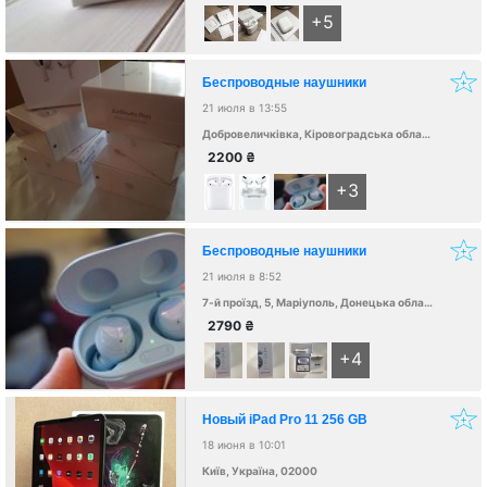
+5
Беспроводные наушники
21 июля в 13:55
Добровеличківка, Кіровоградська область, Україна, 27001
2200
₴
+3
Беспроводные наушники
21 июля в 8:52
7-й проїзд, 5, Маріуполь, Донецька область, Україна, 87500
2790
₴
+4
Новый iPad Pro 11 256 GB
18 июня в 10:01
Київ, Україна, 02000