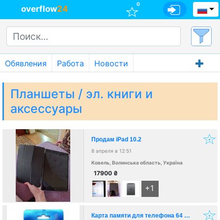
0
overflow
24
Обявления
Работа
Новости
Планшеты / эл. книги и
аксессуары
Продам іPad 10.2
8 апреля в 12:51
Ковель, Волинська область, Україна
17900
₴
+1
Карта памяти для телефона 64 Гб