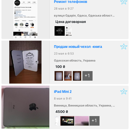
Ремонт телефонов
28 мая в 9:27
вулиця Одарія, Одеса, Одеська область, Україна, 65000
Цена договорная
Продам новый чехол -книга
23 мая в 6:53
Одесская область, Украина
100
₴
+1
iPad Mini 2
8 мая в 9:41
Винница, Винницкая область, Украина, 21000
4500
₴
+1