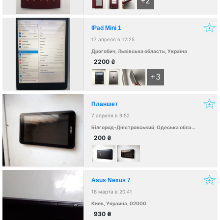
+2
IPad Mini 1
17 апреля в 12:25
Дрогобич, Львівська область, Україна
2200
₴
+3
Планшет
7 апреля в 9:52
Білгород-Дністровський, Одеська область, Україна, 67700
200
₴
Asus Nexus 7
18 марта в 20:41
Киев, Украина, 02000
930
₴