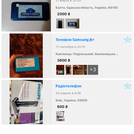
21 марта в 20:03
Балта, Одеська область, Україна, 66100
2000
₴
Телефон Samsung j6+
11 сентября в 20:10
Кам'янець-Подільський, Хмельницька область, Україна
3600
₴
+3
Радіотелефон
24 апреля в 6:36
Київ, Україна, 02000
600
₴