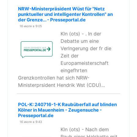
NRW-Ministerpräsident Wüst für "Netz
punktueller und intelligenter Kontrollen" an
der Grenze... - Presseportal.de
16 июля в 9:05
Kln (ots) - . In der
Debatte um eine
Verlngerung der fr die
Zeit der
Europameisterschaft
eingefhrten
Grenzkontrollen hat sich NRW-
Ministerprsident Hendrik Wst (CDU)...
POL-K: 240716-1-K Raubüberfall auf blinden
Kölner in Mauenheim - Zeugensuche -
Presseportal.de
16 июля в 9:43
Kln (ots) - Nach dem
Raub einer Halskette mit