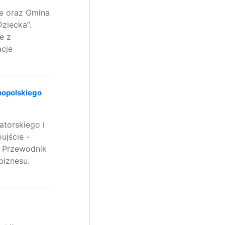
ce oraz Gmina
ziecka”.
e z
acje
nopolskiego
atorskiego i
ujście -
. Przewodnik
biznesu.