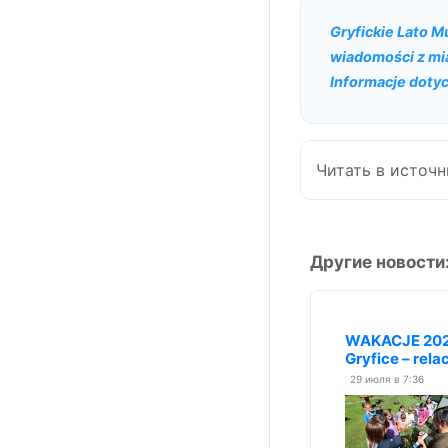
Gryfickie Lato 
wiadomości z mia
Informacje dotyc
Читать в источн
Другие новости
WAKACJE 2024 
Gryfice – rela
29 июля в 7:36