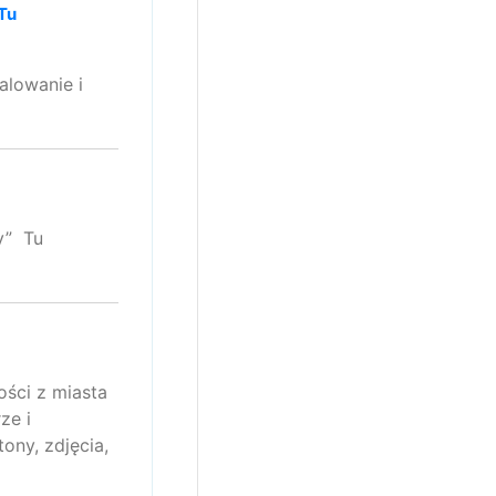
 Tu
alowanie i
y” Tu
ości z miasta
ze i
ony, zdjęcia,