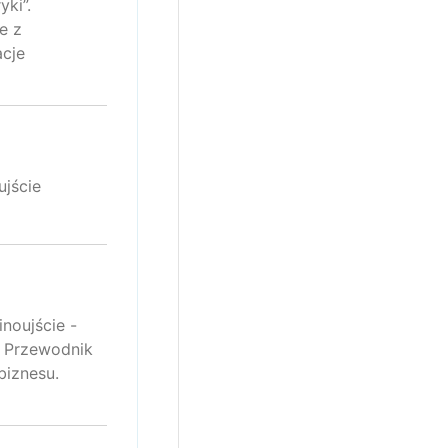
ki”.
e z
acje
jście
noujście -
. Przewodnik
biznesu.