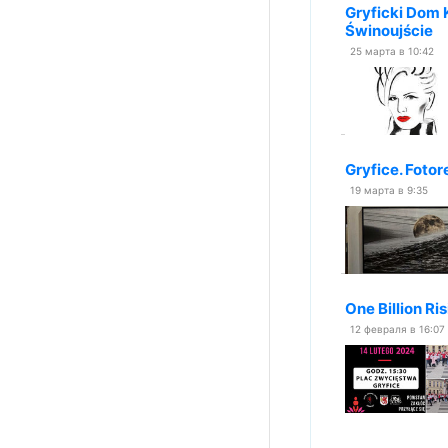
Gryficki Dom K
Świnoujście
25 марта в 10:42
Gryfice. Foto
19 марта в 9:35
One Billion Ri
12 февраля в 16:07