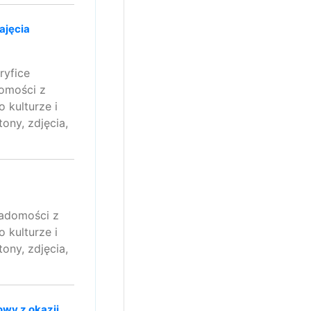
ajęcia
ryfice
domości z
 kulturze i
ony, zdjęcia,
iadomości z
 kulturze i
ony, zdjęcia,
owy z okazji