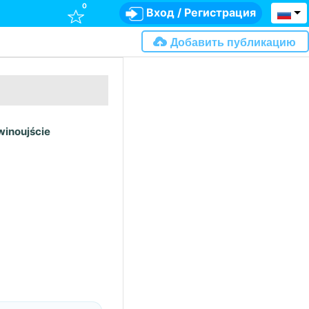
0
Вход
/
Регистрация
Добавить публикацию
winoujście