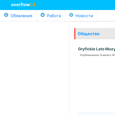
overflow
24
Обявления
Работа
Новости
Общество
Gryfickie Lato Muz
Опубликовано
: 9 июля в 1