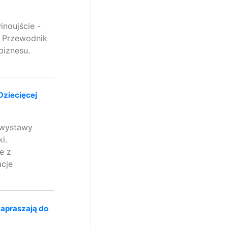
noujście -
. Przewodnik
biznesu.
Dziecięcej
 wystawy
i.
e z
acje
zapraszają do