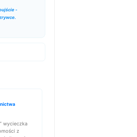
ujście -
ozrywce.
śnictwa
” wycieczka
domości z