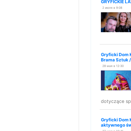
GRYFICKIE LA
2 июля в 9:08
Gryficki Dom 
Brama Sztuk /
28 мая в 12:30
dotyczące spo
Gryficki Dom 
aktywnego świ
27 мая в 10:41