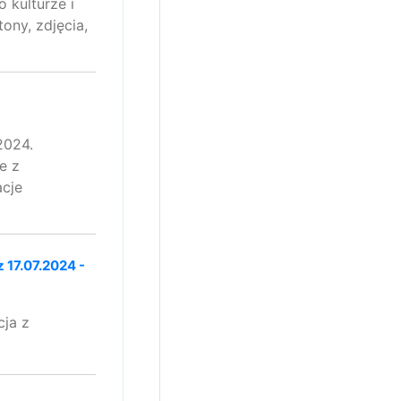
 kulturze i
ony, zdjęcia,
2024.
e z
acje
17.07.2024 -
ja z