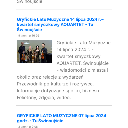
Świnoujście
Gryfickie Lato Muzyczne 14 lipca 2024 r. –
kwartet smyczkowy AQUARTET - Tu
Świnoujście
9 июля в 16:26
Gryfickie Lato Muzyczne
14 lipca 2024 r. -
kwartet smyczkowy
AQUARTET. Świnoujście
- wiadomości z miasta i
okolic oraz relacje z wydarzeń.
Przewodnik po kulturze i rozrywce.
Informacje dotyczące sportu, biznesu.
Felietony, zdjęcia, wideo.
GRYFICKIE LATO MUZYCZNE 07 lipca 2024
godz. - Tu Świnoujście
2 июля в 9:08