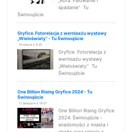
„Kora. Falowanie i
spadanie” Tu
Świnoujście
Gryfice. Fotorelacja z wernisażu wystawy
„Wieloświaty” - Tu Świnoujście
19 марта в 9:35
Gryfice. Fotorelacja z
wernisażu wystawy
„Wieloświaty” Tu
Świnoujście
One Billion Rising Gryfice 2024 - Tu
Świnoujście
12 февраля в 16:07
One Billion Rising Gryfice
2024. Świnoujście -
wiadomości z miasta i
okolic oraz relacje z