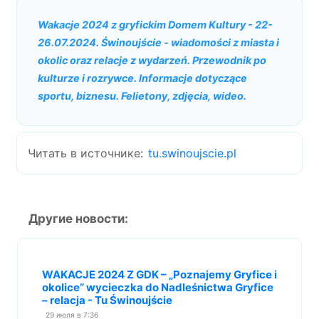
Wakacje 2024 z gryfickim Domem Kultury - 22-
26.07.2024. Świnoujście - wiadomości z miasta i
okolic oraz relacje z wydarzeń. Przewodnik po
kulturze i rozrywce. Informacje dotyczące
sportu, biznesu. Felietony, zdjęcia, wideo.
Читать в источнике
:
tu.swinoujscie.pl
Другие новости:
WAKACJE 2024 Z GDK – „Poznajemy Gryfice i
okolice” wycieczka do Nadleśnictwa Gryfice
– relacja - Tu Świnoujście
29 июля в 7:36