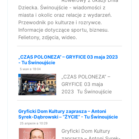
Rowerowy z okazji Dnia
Dziecka. Świnoujście - wiadomości z
miasta i okolic oraz relacje z wydarzeń.
Przewodnik po kulturze i rozrywce.
Informacje dotyczące sportu, biznesu.
Felietony, zdjęcia, wideo.
„CZAS POLONEZA” – GRYFICE 03 maja 2023
- Tu Świnoujście
5 мая в 18:04
„CZAS POLONEZA” –
GRYFICE 03 maja
2023 Tu Świnoujście
Gryficki Dom Kultury zaprasza – Antoni
Syrek-Dąbrowski – “ŻYCIE” - Tu Świnoujście
25 апреля в 10:29
Gryficki Dom Kultury
zaprasza – Antoni Syrek-