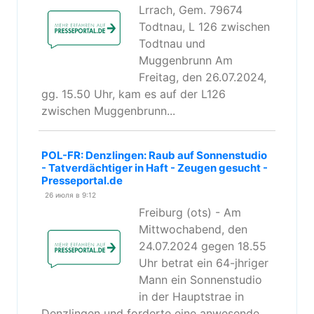
Lrrach, Gem. 79674
Todtnau, L 126 zwischen
Todtnau und
Muggenbrunn Am
Freitag, den 26.07.2024,
gg. 15.50 Uhr, kam es auf der L126
zwischen Muggenbrunn...
POL-FR: Denzlingen: Raub auf Sonnenstudio
- Tatverdächtiger in Haft - Zeugen gesucht -
Presseportal.de
26 июля в 9:12
Freiburg (ots) - Am
Mittwochabend, den
24.07.2024 gegen 18.55
Uhr betrat ein 64-jhriger
Mann ein Sonnenstudio
in der Hauptstrae in
Denzlingen und forderte eine anwesende...