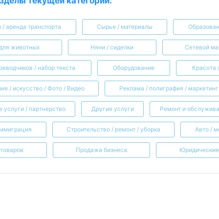
зделы текущей категории:
 / аренда транспорта
Сырье / материалы
Образован
 для животных
Няни / сиделки
Сетевой ма
реводчиков / набор текста
Оборудование
Красота 
ия / искусство / Фото / Видео
Реклама / полиграфия / маркетинг 
 услуги / партнерство
Другие услуги
Ремонт и обслужива
иммиграция
Строительство / ремонт / уборка
Авто / 
 товаров
Продажа бизнеса
Юридические