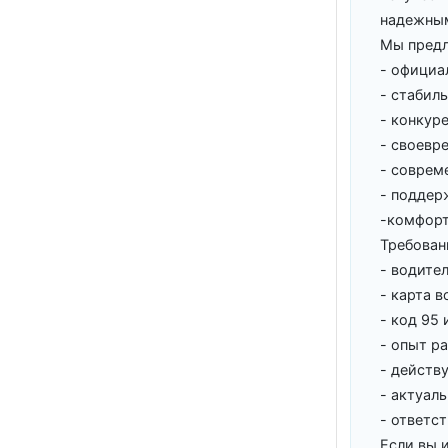
надежным
Мы предл
- официа
- стабил
- конкур
- своевр
- соврем
- поддер
-комфорт
Требован
- водите
- карта 
- код 95
- опыт р
- действ
- актуал
- ответс
Если вы 