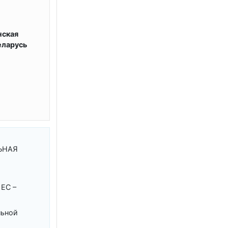
нская
еларусь
ЬНАЯ
ЕС –
льной
я