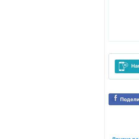
На
Подели