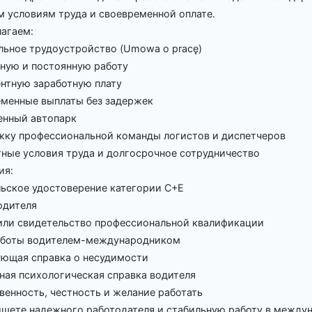
 условиям труда и своевременной оплате.
агаем:
льное трудоустройство (Umowa o pracę)
ьную и постоянную работу
ентную заработную плату
еменные выплаты без задержек
енный автопарк
жку профессиональной команды логистов и диспетчеров
ные условия труда и долгосрочное сотрудничество
ия:
льское удостоверение категории C+E
водителя
 или свидетельство профессиональной квалификации
аботы водителем-международником
ующая справка о несудимости
ьная психологическая справка водителя
твенность, честность и желание работать
ищете надежного работодателя и стабильную работу в между