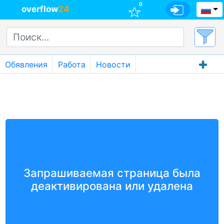
0
overflow
24
Обявления
Работа
Новости
Запрашиваемая страница была
деактивирована или удалена