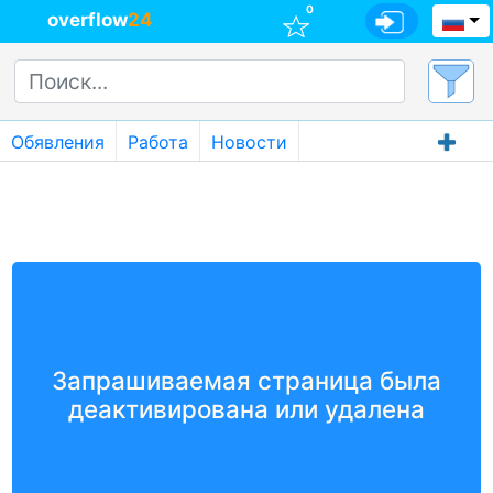
0
overflow
24
Обявления
Работа
Новости
Запрашиваемая страница была
деактивирована или удалена