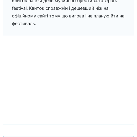
Квиток на 3-й день музичного фестивалю Upark
festival. Квиток справжній і дешевший ніж на
офіційному сайті тому що виграв і не планую йти на
фестиваль.